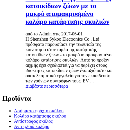
κατοικίδιων ζώων με το
μακρύ απομακρυσμένο
κολάρο κατάρτισης σκυλιών
από το Admin στις 2017-06-01
Η Shenzhen Sykoo Electronics Co., Ltd
πρόσφατα παρουσίασε την τελευταία της
καινοτομία στον τομέα της κατάρτισης
κατοικίδιων ζώων - το μακρύ απομακρυσμένο
κολάρο κατάρτισης σκυλιών. Αυτό το προϊόν
αιχμής έχει σχεδιαστεί για να παρέχει στους
ιδιοκτήτες κατοικίδιων ζώων ένα αξιόπιστο και
αποτελεσματικό εργαλείο για την εκπαίδευση
των γούνιων συντρόφων τους, EV ...
Διαβάστε περισσότερα
Προϊόντα
Ασύρματο φράχτη σκύλου
Κολάρο κατάρτισης σκύλου
Αντίστροφος σκύλος
Αντι-φλοιό κολάρο