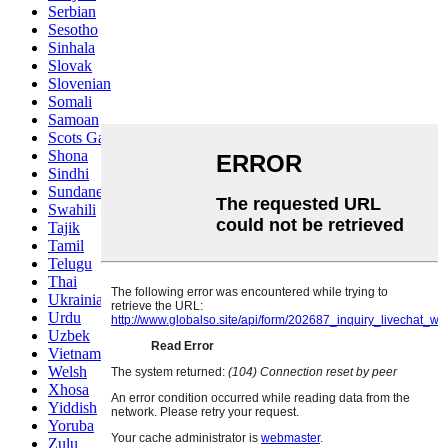
Serbian
Sesotho
Sinhala
Slovak
Slovenian
Somali
Samoan
Scots Gaelic
Shona
Sindhi
Sundanese
Swahili
Tajik
Tamil
Telugu
Thai
Ukrainian
Urdu
Uzbek
Vietnamese
Welsh
Xhosa
Yiddish
Yoruba
Zulu