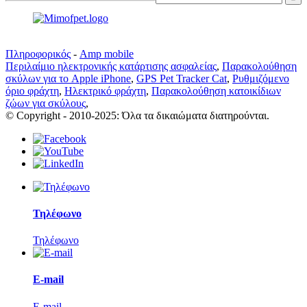
Πληροφορικός
-
Amp mobile
Περιλαίμιο ηλεκτρονικής κατάρτισης ασφαλείας
,
Παρακολούθηση
σκύλων για το Apple iPhone
,
GPS Pet Tracker Cat
,
Ρυθμιζόμενο
όριο φράχτη
,
Ηλεκτρικό φράχτη
,
Παρακολούθηση κατοικίδιων
ζώων για σκύλους
,
© Copyright - 2010-2025: Όλα τα δικαιώματα διατηρούνται.
Τηλέφωνο
Τηλέφωνο
E-mail
E-mail