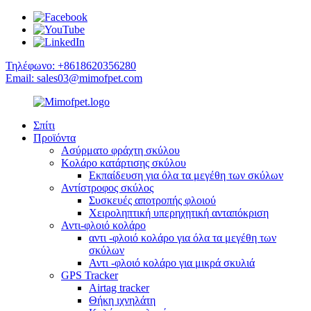
Τηλέφωνο: +8618620356280
Email: sales03@mimofpet.com
Σπίτι
Προϊόντα
Ασύρματο φράχτη σκύλου
Κολάρο κατάρτισης σκύλου
Εκπαίδευση για όλα τα μεγέθη των σκύλων
Αντίστροφος σκύλος
Συσκευές αποτροπής φλοιού
Χειροληπτική υπερηχητική ανταπόκριση
Αντι-φλοιό κολάρο
αντι -φλοιό κολάρο για όλα τα μεγέθη των
σκύλων
Αντι -φλοιό κολάρο για μικρά σκυλιά
GPS Tracker
Airtag tracker
Θήκη ιχνηλάτη